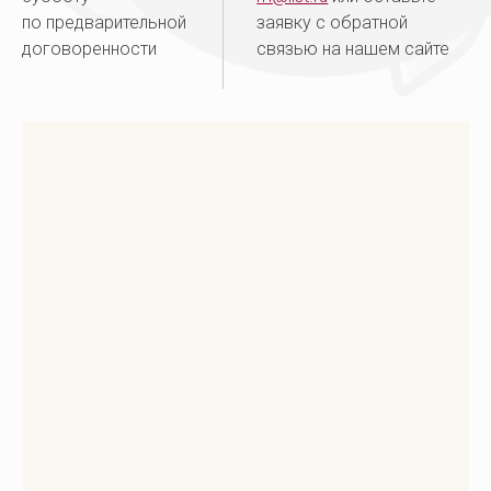
по предварительной
заявку с обратной
Дзержинск
8(8313) 26-29-48
договоренности
связью на нашем сайте