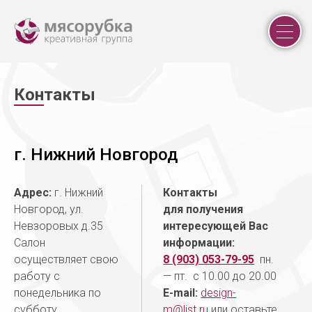
ДИЗАЙН ИНТЕРЬЕРА
Кон
такты
ГРАФИЧЕСКИЙ ДИЗАЙН
КАЧЕСТВЕННЫЙ РЕМОНТ
ПОРТФОЛИО
г. Нижний Новгород
ЦЕНЫ
САЛОН ИНТЕРЬЕРА
Адрес:
г. Нижний
Контакты
NEWS / VIDEO
Новгород, ул.
для получения
PARTNERSHIP
Невзоровых д.35
интересующей Вас
Hh
Салон
информации:
КОНТАКТЫ
осуществляет свою
8 (903) 053-79-95
пн.
работу с
— пт. с 10.00 до 20.00
понедельника по
E-mail:
design-
Нижний Новгород
8 (903) 053-79-95
субботу
m@list.ru
или оставьте