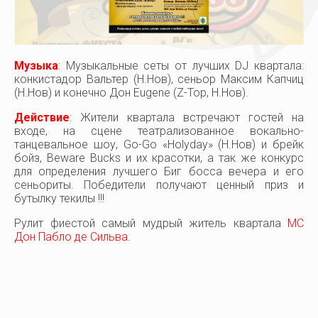
Дзержинск
8(8313) 26-29-48
Музыка
: Музыкальные сеты от лучших DJ квартала:
конкистадор Вальтер (Н.Нов), сеньор Максим Капчиц
(Н.Нов) и конечно Дон Eugene (Z-Top, Н.Нов).
Действие
: Жители квартала встречают гостей на
входе, на сцене театрализованное вокально-
танцевальное шоу, Go-Go «Holyday» (Н.Нов) и брейк
бойз, Beware Bucks и их красотки, а так же конкурс
для определения лучшего Биг босса вечера и его
сеньориты. Победители получают ценный приз и
бутылку текилы !!!
Рулит фиестой самый мудрый житель квартала
МС
Дон Пабло де Сильва
.