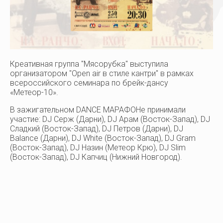
Дзержинск
8(8313) 26-29-48
Креативная группа "Мясорубка" выступила
организатором "Open air в стиле кантри" в рамках
всероссийского семинара по брейк-дансу
«Метеор-10».
В зажигательном DANCE МАРАФОНе принимали
участие: DJ Серж (Дарни), DJ Арам (Восток-Запад), DJ
Сладкий (Восток-Запад), DJ Петров (Дарни), DJ
Balance (Дарни), DJ White (Восток-Запад), DJ Gram
(Восток-Запад), DJ Назин (Метеор Крю), DJ Slim
(Восток-Запад), DJ Капчиц (Нижний Новгород).