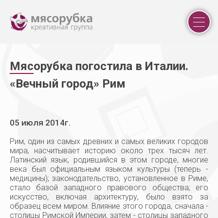
ДИЗАЙН ИНТЕРЬЕРА
Мяс
орубка погостила в Италии.
ГРАФИЧЕСКИЙ ДИЗАЙН
КАЧЕСТВЕННЫЙ РЕМОНТ
«Вечный город» Рим
ПОРТФОЛИО
ЦЕНЫ
САЛОН ИНТЕРЬЕРА
05 июля 2014г.
NEWS / VIDEO
Рим, один из самых древних и самых великих городов
PARTNERSHIP
мира, насчитывает историю около трех тысяч лет.
Латинский язык, родившийся в этом городе, многие
Hh
века был официальным языком культуры (теперь -
КОНТАКТЫ
медицины); законодательство, установленное в Риме,
стало базой западного правового общества; его
искусство, включая архитектуру, было взято за
образец всем миром. Влияние этого города, сначала -
Нижний Новгород
столицы Римской Империи, затем - столицы западного
8 (903) 053-79-95