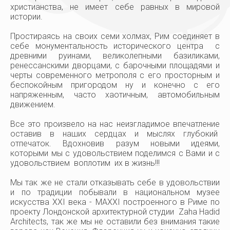
христианства, не имеет себе равных в мировой
Дзержинск
истории.
8(8313) 26-29-48
Простираясь на своих семи холмах, Рим соединяет в
себе монументальность исторического центра с
древними руинами, великолепными базиликами,
ренессанскими дворцами, с барочными площадями и
черты современного метрополя с его просторным и
беспокойным пригородом ну и конечно с его
напряженным, часто хаотичным, автомобильным
движением.
Все это произвело на нас неизгладимое впечатление
оставив в наших сердцах и мыслях глубокий
отпечаток. Вдохновив разум новыми идеями,
которыми мы с удовольствием поделимся с Вами и с
удовольствием воплотим их в жизнь!!!
Мы так же не стали отказывать себе в удовольствии
и по традиции побывали в национальном музее
искусства XXI века - MAXXI построенного в Риме по
проекту Лондонской архитектурной студии Zaha Hadid
Architects, так же мы не оставили без внимания такие